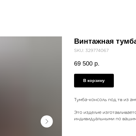
Винтажная тумба
SKU:
329774067
69 500
р.
В корзину
Тумба-консоль под тв из ам
Это изделие изготавливаетс
индивидуальными по вашим